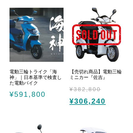
電動三輪トライク「海
【売切れ商品】電動三輪
神」｜日本基準で検査し
ミニカー『佐吉』
た電動バイク
¥
382,800
¥
591,800
¥
306,240